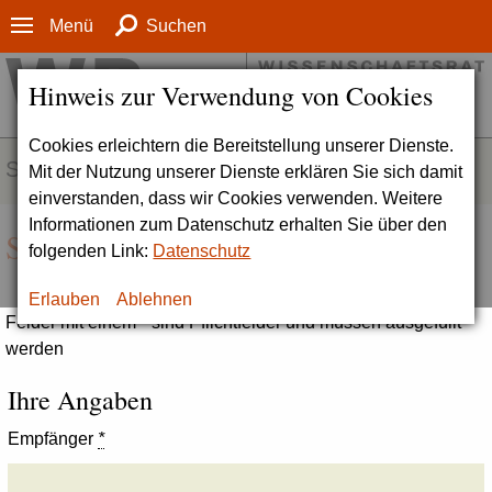
Menü
Suchen
Hinweis zur Verwendung von Cookies
Cookies erleichtern die Bereitstellung unserer Dienste.
SERVICE
Mit der Nutzung unserer Dienste erklären Sie sich damit
einverstanden, dass wir Cookies verwenden. Weitere
Informationen zum Datenschutz erhalten Sie über den
Seite empfehlen
folgenden Link:
Datenschutz
Erlauben
Ablehnen
Felder mit einem * sind Pflichtfelder und müssen ausgefüllt
werden
Ihre Angaben
Empfänger
*