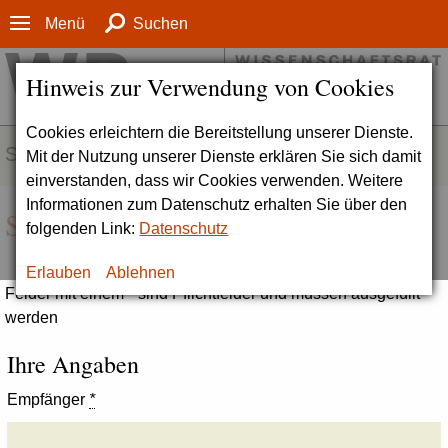
Menü
Suchen
Hinweis zur Verwendung von Cookies
Cookies erleichtern die Bereitstellung unserer Dienste.
SERVICE
Mit der Nutzung unserer Dienste erklären Sie sich damit
einverstanden, dass wir Cookies verwenden. Weitere
Informationen zum Datenschutz erhalten Sie über den
Seite empfehlen
folgenden Link:
Datenschutz
Erlauben
Ablehnen
Felder mit einem * sind Pflichtfelder und müssen ausgefüllt
werden
Ihre Angaben
Empfänger
*