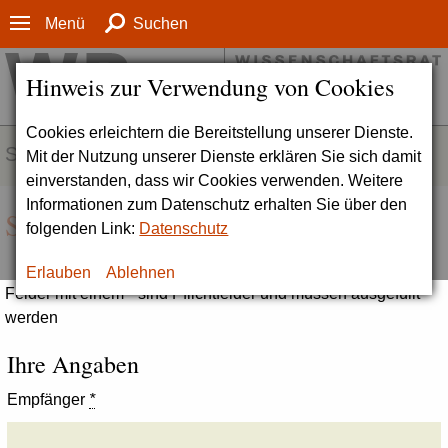
Menü
Suchen
Hinweis zur Verwendung von Cookies
Cookies erleichtern die Bereitstellung unserer Dienste.
SERVICE
Mit der Nutzung unserer Dienste erklären Sie sich damit
einverstanden, dass wir Cookies verwenden. Weitere
Informationen zum Datenschutz erhalten Sie über den
Seite empfehlen
folgenden Link:
Datenschutz
Erlauben
Ablehnen
Felder mit einem * sind Pflichtfelder und müssen ausgefüllt
werden
Ihre Angaben
Empfänger
*