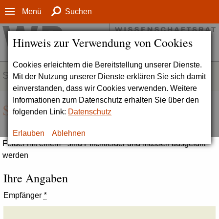
Menü
Suchen
Hinweis zur Verwendung von Cookies
Cookies erleichtern die Bereitstellung unserer Dienste.
SERVICE
Mit der Nutzung unserer Dienste erklären Sie sich damit
einverstanden, dass wir Cookies verwenden. Weitere
Informationen zum Datenschutz erhalten Sie über den
Seite empfehlen
folgenden Link:
Datenschutz
Erlauben
Ablehnen
Felder mit einem * sind Pflichtfelder und müssen ausgefüllt
werden
Ihre Angaben
Empfänger
*