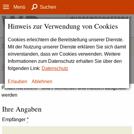
Menü
Suchen
Hinweis zur Verwendung von Cookies
Cookies erleichtern die Bereitstellung unserer Dienste.
SERVICE
Mit der Nutzung unserer Dienste erklären Sie sich damit
einverstanden, dass wir Cookies verwenden. Weitere
Informationen zum Datenschutz erhalten Sie über den
Seite empfehlen
folgenden Link:
Datenschutz
Erlauben
Ablehnen
Felder mit einem * sind Pflichtfelder und müssen ausgefüllt
werden
Ihre Angaben
Empfänger
*