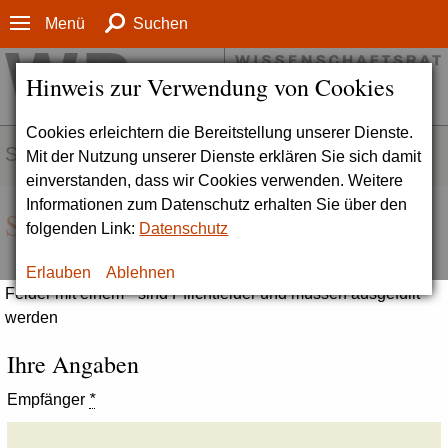
Menü
Suchen
Hinweis zur Verwendung von Cookies
Cookies erleichtern die Bereitstellung unserer Dienste.
SERVICE
Mit der Nutzung unserer Dienste erklären Sie sich damit
einverstanden, dass wir Cookies verwenden. Weitere
Informationen zum Datenschutz erhalten Sie über den
Seite empfehlen
folgenden Link:
Datenschutz
Erlauben
Ablehnen
Felder mit einem * sind Pflichtfelder und müssen ausgefüllt
werden
Ihre Angaben
Empfänger
*