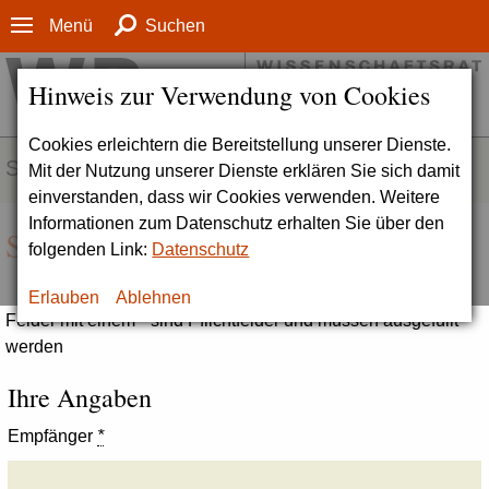
Menü
Suchen
Hinweis zur Verwendung von Cookies
Cookies erleichtern die Bereitstellung unserer Dienste.
SERVICE
Mit der Nutzung unserer Dienste erklären Sie sich damit
einverstanden, dass wir Cookies verwenden. Weitere
Informationen zum Datenschutz erhalten Sie über den
Seite empfehlen
folgenden Link:
Datenschutz
Erlauben
Ablehnen
Felder mit einem * sind Pflichtfelder und müssen ausgefüllt
werden
Ihre Angaben
Empfänger
*