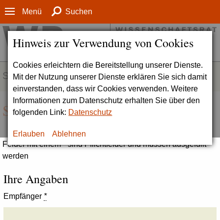
Menü
Suchen
Hinweis zur Verwendung von Cookies
Cookies erleichtern die Bereitstellung unserer Dienste.
SERVICE
Mit der Nutzung unserer Dienste erklären Sie sich damit
einverstanden, dass wir Cookies verwenden. Weitere
Informationen zum Datenschutz erhalten Sie über den
Seite empfehlen
folgenden Link:
Datenschutz
Erlauben
Ablehnen
Felder mit einem * sind Pflichtfelder und müssen ausgefüllt
werden
Ihre Angaben
Empfänger
*