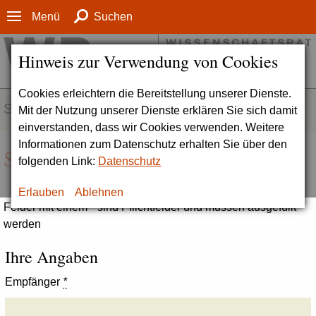
Menü
Suchen
Hinweis zur Verwendung von Cookies
Cookies erleichtern die Bereitstellung unserer Dienste.
SERVICE
Mit der Nutzung unserer Dienste erklären Sie sich damit
einverstanden, dass wir Cookies verwenden. Weitere
Informationen zum Datenschutz erhalten Sie über den
Seite empfehlen
folgenden Link:
Datenschutz
Erlauben
Ablehnen
Felder mit einem * sind Pflichtfelder und müssen ausgefüllt
werden
Ihre Angaben
Empfänger
*