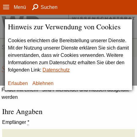
Menü
Suchen
Hinweis zur Verwendung von Cookies
Cookies erleichtern die Bereitstellung unserer Dienste.
SERVICE
Mit der Nutzung unserer Dienste erklären Sie sich damit
einverstanden, dass wir Cookies verwenden. Weitere
Informationen zum Datenschutz erhalten Sie über den
Seite empfehlen
folgenden Link:
Datenschutz
Erlauben
Ablehnen
Felder mit einem * sind Pflichtfelder und müssen ausgefüllt
werden
Ihre Angaben
Empfänger
*