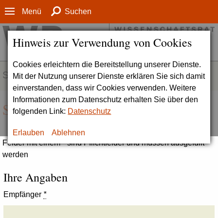
Menü
Suchen
Hinweis zur Verwendung von Cookies
Cookies erleichtern die Bereitstellung unserer Dienste.
SERVICE
Mit der Nutzung unserer Dienste erklären Sie sich damit
einverstanden, dass wir Cookies verwenden. Weitere
Informationen zum Datenschutz erhalten Sie über den
Seite empfehlen
folgenden Link:
Datenschutz
Erlauben
Ablehnen
Felder mit einem * sind Pflichtfelder und müssen ausgefüllt
werden
Ihre Angaben
Empfänger
*