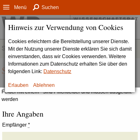
Menü
Suchen
Hinweis zur Verwendung von Cookies
Cookies erleichtern die Bereitstellung unserer Dienste.
SERVICE
Mit der Nutzung unserer Dienste erklären Sie sich damit
einverstanden, dass wir Cookies verwenden. Weitere
Informationen zum Datenschutz erhalten Sie über den
Seite empfehlen
folgenden Link:
Datenschutz
Erlauben
Ablehnen
Felder mit einem * sind Pflichtfelder und müssen ausgefüllt
werden
Ihre Angaben
Empfänger
*