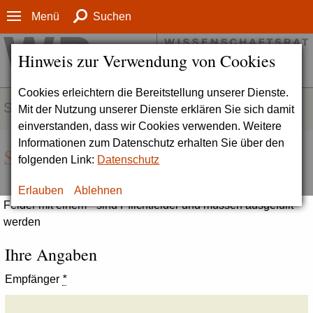
Menü
Suchen
Hinweis zur Verwendung von Cookies
Cookies erleichtern die Bereitstellung unserer Dienste.
SERVICE
Mit der Nutzung unserer Dienste erklären Sie sich damit
einverstanden, dass wir Cookies verwenden. Weitere
Informationen zum Datenschutz erhalten Sie über den
Seite empfehlen
folgenden Link:
Datenschutz
Erlauben
Ablehnen
Felder mit einem * sind Pflichtfelder und müssen ausgefüllt
werden
Ihre Angaben
Empfänger
*