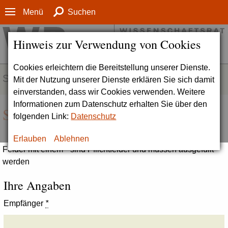
Menü
Suchen
Hinweis zur Verwendung von Cookies
Cookies erleichtern die Bereitstellung unserer Dienste.
SERVICE
Mit der Nutzung unserer Dienste erklären Sie sich damit
einverstanden, dass wir Cookies verwenden. Weitere
Informationen zum Datenschutz erhalten Sie über den
Seite empfehlen
folgenden Link:
Datenschutz
Erlauben
Ablehnen
Felder mit einem * sind Pflichtfelder und müssen ausgefüllt
werden
Ihre Angaben
Empfänger
*