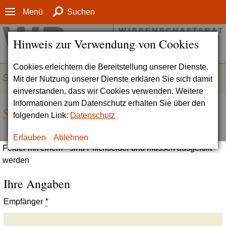
Menü
Suchen
Hinweis zur Verwendung von Cookies
Cookies erleichtern die Bereitstellung unserer Dienste.
SERVICE
Mit der Nutzung unserer Dienste erklären Sie sich damit
einverstanden, dass wir Cookies verwenden. Weitere
Informationen zum Datenschutz erhalten Sie über den
Seite empfehlen
folgenden Link:
Datenschutz
Erlauben
Ablehnen
Felder mit einem * sind Pflichtfelder und müssen ausgefüllt
werden
Ihre Angaben
Empfänger
*