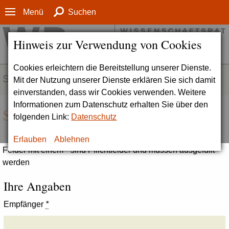
Menü
Suchen
Hinweis zur Verwendung von Cookies
Cookies erleichtern die Bereitstellung unserer Dienste.
SERVICE
Mit der Nutzung unserer Dienste erklären Sie sich damit
einverstanden, dass wir Cookies verwenden. Weitere
Informationen zum Datenschutz erhalten Sie über den
Seite empfehlen
folgenden Link:
Datenschutz
Erlauben
Ablehnen
Felder mit einem * sind Pflichtfelder und müssen ausgefüllt
werden
Ihre Angaben
Empfänger
*