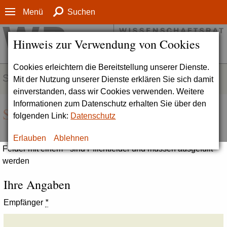
Menü
Suchen
Hinweis zur Verwendung von Cookies
Cookies erleichtern die Bereitstellung unserer Dienste.
SERVICE
Mit der Nutzung unserer Dienste erklären Sie sich damit
einverstanden, dass wir Cookies verwenden. Weitere
Informationen zum Datenschutz erhalten Sie über den
Seite empfehlen
folgenden Link:
Datenschutz
Erlauben
Ablehnen
Felder mit einem * sind Pflichtfelder und müssen ausgefüllt
werden
Ihre Angaben
Empfänger
*