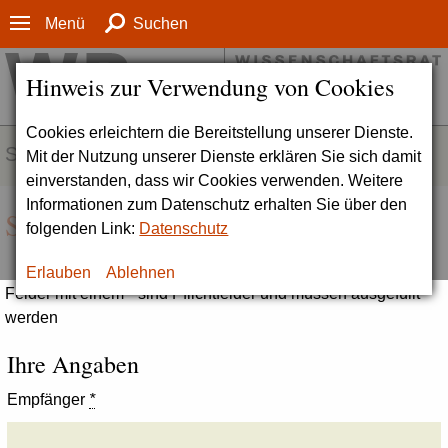
Menü
Suchen
Hinweis zur Verwendung von Cookies
Cookies erleichtern die Bereitstellung unserer Dienste.
SERVICE
Mit der Nutzung unserer Dienste erklären Sie sich damit
einverstanden, dass wir Cookies verwenden. Weitere
Informationen zum Datenschutz erhalten Sie über den
Seite empfehlen
folgenden Link:
Datenschutz
Erlauben
Ablehnen
Felder mit einem * sind Pflichtfelder und müssen ausgefüllt
werden
Ihre Angaben
Empfänger
*