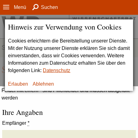
Menü
Suchen
Hinweis zur Verwendung von Cookies
Cookies erleichtern die Bereitstellung unserer Dienste.
SERVICE
Mit der Nutzung unserer Dienste erklären Sie sich damit
einverstanden, dass wir Cookies verwenden. Weitere
Informationen zum Datenschutz erhalten Sie über den
Seite empfehlen
folgenden Link:
Datenschutz
Erlauben
Ablehnen
Felder mit einem * sind Pflichtfelder und müssen ausgefüllt
werden
Ihre Angaben
Empfänger
*