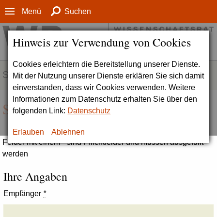
Menü
Suchen
Hinweis zur Verwendung von Cookies
Cookies erleichtern die Bereitstellung unserer Dienste.
SERVICE
Mit der Nutzung unserer Dienste erklären Sie sich damit
einverstanden, dass wir Cookies verwenden. Weitere
Informationen zum Datenschutz erhalten Sie über den
Seite empfehlen
folgenden Link:
Datenschutz
Erlauben
Ablehnen
Felder mit einem * sind Pflichtfelder und müssen ausgefüllt
werden
Ihre Angaben
Empfänger
*