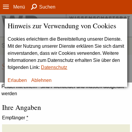
Menü
Suchen
Hinweis zur Verwendung von Cookies
Cookies erleichtern die Bereitstellung unserer Dienste.
SERVICE
Mit der Nutzung unserer Dienste erklären Sie sich damit
einverstanden, dass wir Cookies verwenden. Weitere
Informationen zum Datenschutz erhalten Sie über den
Seite empfehlen
folgenden Link:
Datenschutz
Erlauben
Ablehnen
Felder mit einem * sind Pflichtfelder und müssen ausgefüllt
werden
Ihre Angaben
Empfänger
*