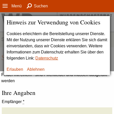
Menü
Suchen
Hinweis zur Verwendung von Cookies
Cookies erleichtern die Bereitstellung unserer Dienste.
SERVICE
Mit der Nutzung unserer Dienste erklären Sie sich damit
einverstanden, dass wir Cookies verwenden. Weitere
Informationen zum Datenschutz erhalten Sie über den
Seite empfehlen
folgenden Link:
Datenschutz
Erlauben
Ablehnen
Felder mit einem * sind Pflichtfelder und müssen ausgefüllt
werden
Ihre Angaben
Empfänger
*