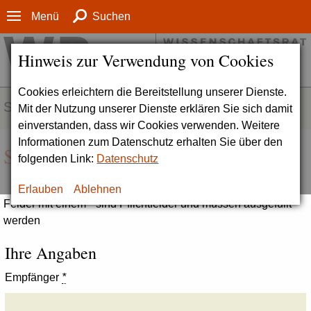
Menü
Suchen
Hinweis zur Verwendung von Cookies
Cookies erleichtern die Bereitstellung unserer Dienste.
SERVICE
Mit der Nutzung unserer Dienste erklären Sie sich damit
einverstanden, dass wir Cookies verwenden. Weitere
Informationen zum Datenschutz erhalten Sie über den
Seite empfehlen
folgenden Link:
Datenschutz
Erlauben
Ablehnen
Felder mit einem * sind Pflichtfelder und müssen ausgefüllt
werden
Ihre Angaben
Empfänger
*