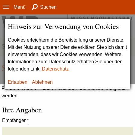
Menü
Suchen
Hinweis zur Verwendung von Cookies
Cookies erleichtern die Bereitstellung unserer Dienste.
SERVICE
Mit der Nutzung unserer Dienste erklären Sie sich damit
einverstanden, dass wir Cookies verwenden. Weitere
Informationen zum Datenschutz erhalten Sie über den
Seite empfehlen
folgenden Link:
Datenschutz
Erlauben
Ablehnen
Felder mit einem * sind Pflichtfelder und müssen ausgefüllt
werden
Ihre Angaben
Empfänger
*