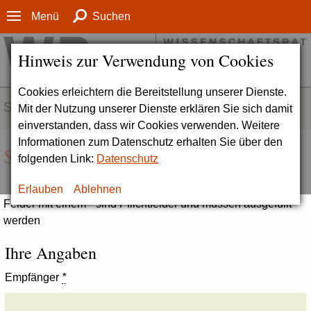
Menü
Suchen
Hinweis zur Verwendung von Cookies
Cookies erleichtern die Bereitstellung unserer Dienste.
SERVICE
Mit der Nutzung unserer Dienste erklären Sie sich damit
einverstanden, dass wir Cookies verwenden. Weitere
Informationen zum Datenschutz erhalten Sie über den
Seite empfehlen
folgenden Link:
Datenschutz
Erlauben
Ablehnen
Felder mit einem * sind Pflichtfelder und müssen ausgefüllt
werden
Ihre Angaben
Empfänger
*