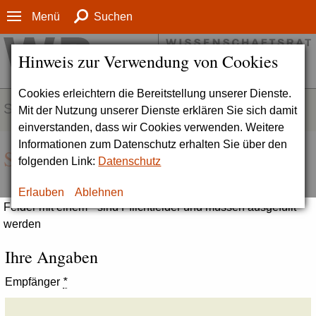
Menü
Suchen
Hinweis zur Verwendung von Cookies
Cookies erleichtern die Bereitstellung unserer Dienste.
SERVICE
Mit der Nutzung unserer Dienste erklären Sie sich damit
einverstanden, dass wir Cookies verwenden. Weitere
Informationen zum Datenschutz erhalten Sie über den
Seite empfehlen
folgenden Link:
Datenschutz
Erlauben
Ablehnen
Felder mit einem * sind Pflichtfelder und müssen ausgefüllt
werden
Ihre Angaben
Empfänger
*