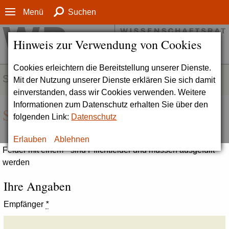
Menü
Suchen
Hinweis zur Verwendung von Cookies
Cookies erleichtern die Bereitstellung unserer Dienste.
SERVICE
Mit der Nutzung unserer Dienste erklären Sie sich damit
einverstanden, dass wir Cookies verwenden. Weitere
Informationen zum Datenschutz erhalten Sie über den
Seite empfehlen
folgenden Link:
Datenschutz
Erlauben
Ablehnen
Felder mit einem * sind Pflichtfelder und müssen ausgefüllt
werden
Ihre Angaben
Empfänger
*