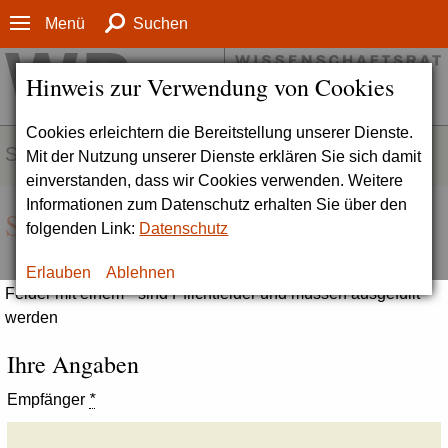
Menü
Suchen
Hinweis zur Verwendung von Cookies
Cookies erleichtern die Bereitstellung unserer Dienste.
SERVICE
Mit der Nutzung unserer Dienste erklären Sie sich damit
einverstanden, dass wir Cookies verwenden. Weitere
Informationen zum Datenschutz erhalten Sie über den
Seite empfehlen
folgenden Link:
Datenschutz
Erlauben
Ablehnen
Felder mit einem * sind Pflichtfelder und müssen ausgefüllt
werden
Ihre Angaben
Empfänger
*