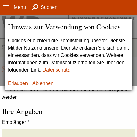
Menü
Suchen
Hinweis zur Verwendung von Cookies
Cookies erleichtern die Bereitstellung unserer Dienste.
SERVICE
Mit der Nutzung unserer Dienste erklären Sie sich damit
einverstanden, dass wir Cookies verwenden. Weitere
Informationen zum Datenschutz erhalten Sie über den
Seite empfehlen
folgenden Link:
Datenschutz
Erlauben
Ablehnen
Felder mit einem * sind Pflichtfelder und müssen ausgefüllt
werden
Ihre Angaben
Empfänger
*