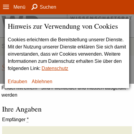
Menü
Suchen
Hinweis zur Verwendung von Cookies
Cookies erleichtern die Bereitstellung unserer Dienste.
SERVICE
Mit der Nutzung unserer Dienste erklären Sie sich damit
einverstanden, dass wir Cookies verwenden. Weitere
Informationen zum Datenschutz erhalten Sie über den
Seite empfehlen
folgenden Link:
Datenschutz
Erlauben
Ablehnen
Felder mit einem * sind Pflichtfelder und müssen ausgefüllt
werden
Ihre Angaben
Empfänger
*