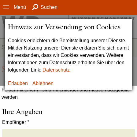
Menü
Suchen
Hinweis zur Verwendung von Cookies
Cookies erleichtern die Bereitstellung unserer Dienste.
SERVICE
Mit der Nutzung unserer Dienste erklären Sie sich damit
einverstanden, dass wir Cookies verwenden. Weitere
Informationen zum Datenschutz erhalten Sie über den
Seite empfehlen
folgenden Link:
Datenschutz
Erlauben
Ablehnen
Felder mit einem * sind Pflichtfelder und müssen ausgefüllt
werden
Ihre Angaben
Empfänger
*