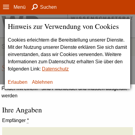
Menü
Suchen
Hinweis zur Verwendung von Cookies
Cookies erleichtern die Bereitstellung unserer Dienste.
SERVICE
Mit der Nutzung unserer Dienste erklären Sie sich damit
einverstanden, dass wir Cookies verwenden. Weitere
Informationen zum Datenschutz erhalten Sie über den
Seite empfehlen
folgenden Link:
Datenschutz
Erlauben
Ablehnen
Felder mit einem * sind Pflichtfelder und müssen ausgefüllt
werden
Ihre Angaben
Empfänger
*