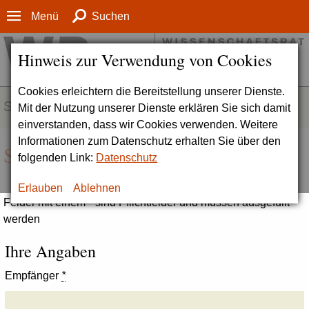
Menü
Suchen
Hinweis zur Verwendung von Cookies
Cookies erleichtern die Bereitstellung unserer Dienste.
SERVICE
Mit der Nutzung unserer Dienste erklären Sie sich damit
einverstanden, dass wir Cookies verwenden. Weitere
Informationen zum Datenschutz erhalten Sie über den
Seite empfehlen
folgenden Link:
Datenschutz
Erlauben
Ablehnen
Felder mit einem * sind Pflichtfelder und müssen ausgefüllt
werden
Ihre Angaben
Empfänger
*