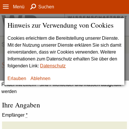
Menü
Suchen
Hinweis zur Verwendung von Cookies
Cookies erleichtern die Bereitstellung unserer Dienste.
SERVICE
Mit der Nutzung unserer Dienste erklären Sie sich damit
einverstanden, dass wir Cookies verwenden. Weitere
Informationen zum Datenschutz erhalten Sie über den
Seite empfehlen
folgenden Link:
Datenschutz
Erlauben
Ablehnen
Felder mit einem * sind Pflichtfelder und müssen ausgefüllt
werden
Ihre Angaben
Empfänger
*