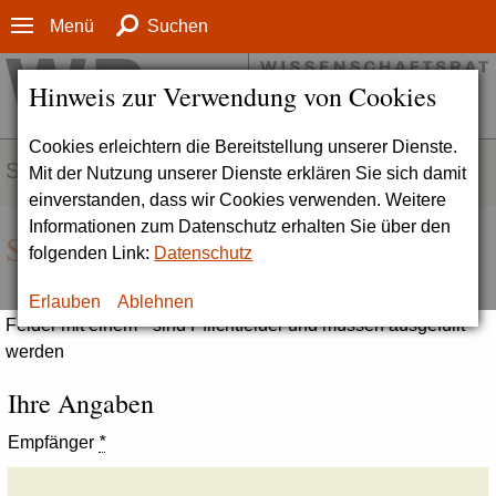
Menü
Suchen
Hinweis zur Verwendung von Cookies
Cookies erleichtern die Bereitstellung unserer Dienste.
SERVICE
Mit der Nutzung unserer Dienste erklären Sie sich damit
einverstanden, dass wir Cookies verwenden. Weitere
Informationen zum Datenschutz erhalten Sie über den
Seite empfehlen
folgenden Link:
Datenschutz
Erlauben
Ablehnen
Felder mit einem * sind Pflichtfelder und müssen ausgefüllt
werden
Ihre Angaben
Empfänger
*