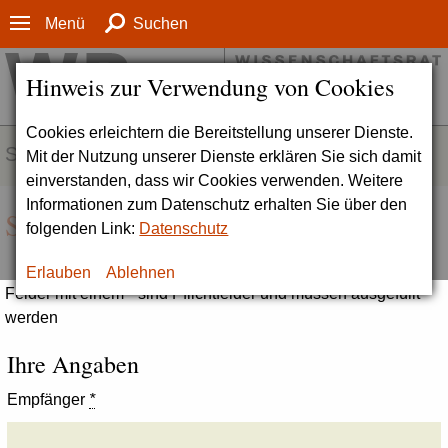
Menü
Suchen
Hinweis zur Verwendung von Cookies
Cookies erleichtern die Bereitstellung unserer Dienste.
SERVICE
Mit der Nutzung unserer Dienste erklären Sie sich damit
einverstanden, dass wir Cookies verwenden. Weitere
Informationen zum Datenschutz erhalten Sie über den
Seite empfehlen
folgenden Link:
Datenschutz
Erlauben
Ablehnen
Felder mit einem * sind Pflichtfelder und müssen ausgefüllt
werden
Ihre Angaben
Empfänger
*