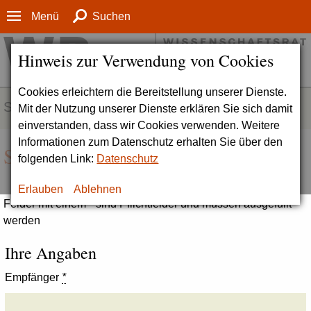
Menü
Suchen
Hinweis zur Verwendung von Cookies
Cookies erleichtern die Bereitstellung unserer Dienste.
SERVICE
Mit der Nutzung unserer Dienste erklären Sie sich damit
einverstanden, dass wir Cookies verwenden. Weitere
Informationen zum Datenschutz erhalten Sie über den
Seite empfehlen
folgenden Link:
Datenschutz
Erlauben
Ablehnen
Felder mit einem * sind Pflichtfelder und müssen ausgefüllt
werden
Ihre Angaben
Empfänger
*