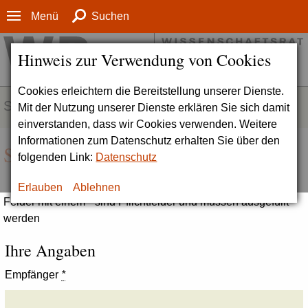
Menü
Suchen
Hinweis zur Verwendung von Cookies
Cookies erleichtern die Bereitstellung unserer Dienste.
SERVICE
Mit der Nutzung unserer Dienste erklären Sie sich damit
einverstanden, dass wir Cookies verwenden. Weitere
Informationen zum Datenschutz erhalten Sie über den
Seite empfehlen
folgenden Link:
Datenschutz
Erlauben
Ablehnen
Felder mit einem * sind Pflichtfelder und müssen ausgefüllt
werden
Ihre Angaben
Empfänger
*