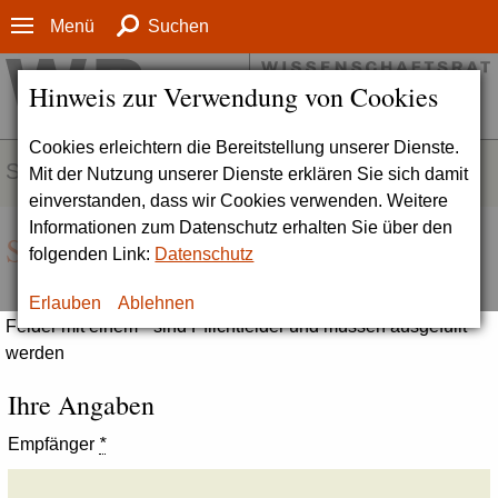
Menü
Suchen
Hinweis zur Verwendung von Cookies
Cookies erleichtern die Bereitstellung unserer Dienste.
SERVICE
Mit der Nutzung unserer Dienste erklären Sie sich damit
einverstanden, dass wir Cookies verwenden. Weitere
Informationen zum Datenschutz erhalten Sie über den
Seite empfehlen
folgenden Link:
Datenschutz
Erlauben
Ablehnen
Felder mit einem * sind Pflichtfelder und müssen ausgefüllt
werden
Ihre Angaben
Empfänger
*