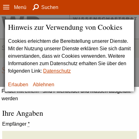
Menü
Suchen
Hinweis zur Verwendung von Cookies
Cookies erleichtern die Bereitstellung unserer Dienste.
SERVICE
Mit der Nutzung unserer Dienste erklären Sie sich damit
einverstanden, dass wir Cookies verwenden. Weitere
Informationen zum Datenschutz erhalten Sie über den
Seite empfehlen
folgenden Link:
Datenschutz
Erlauben
Ablehnen
Felder mit einem * sind Pflichtfelder und müssen ausgefüllt
werden
Ihre Angaben
Empfänger
*