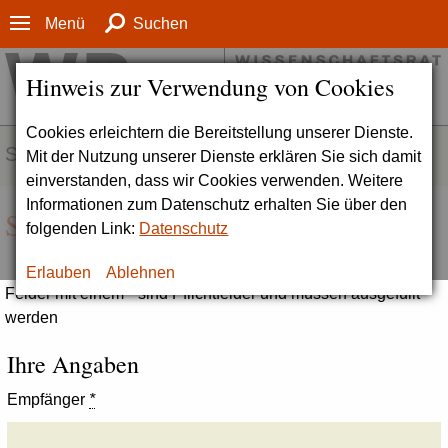
Menü
Suchen
Hinweis zur Verwendung von Cookies
Cookies erleichtern die Bereitstellung unserer Dienste.
SERVICE
Mit der Nutzung unserer Dienste erklären Sie sich damit
einverstanden, dass wir Cookies verwenden. Weitere
Informationen zum Datenschutz erhalten Sie über den
Seite empfehlen
folgenden Link:
Datenschutz
Erlauben
Ablehnen
Felder mit einem * sind Pflichtfelder und müssen ausgefüllt
werden
Ihre Angaben
Empfänger
*