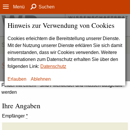
Menü
Suchen
Hinweis zur Verwendung von Cookies
Cookies erleichtern die Bereitstellung unserer Dienste.
SERVICE
Mit der Nutzung unserer Dienste erklären Sie sich damit
einverstanden, dass wir Cookies verwenden. Weitere
Informationen zum Datenschutz erhalten Sie über den
Seite empfehlen
folgenden Link:
Datenschutz
Erlauben
Ablehnen
Felder mit einem * sind Pflichtfelder und müssen ausgefüllt
werden
Ihre Angaben
Empfänger
*