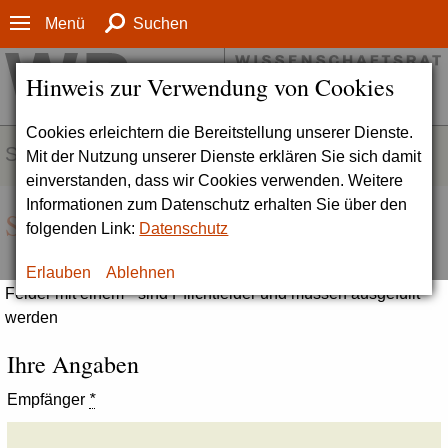
Menü
Suchen
Hinweis zur Verwendung von Cookies
Cookies erleichtern die Bereitstellung unserer Dienste.
SERVICE
Mit der Nutzung unserer Dienste erklären Sie sich damit
einverstanden, dass wir Cookies verwenden. Weitere
Informationen zum Datenschutz erhalten Sie über den
Seite empfehlen
folgenden Link:
Datenschutz
Erlauben
Ablehnen
Felder mit einem * sind Pflichtfelder und müssen ausgefüllt
werden
Ihre Angaben
Empfänger
*