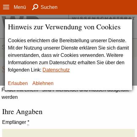
Menü
Suchen
Hinweis zur Verwendung von Cookies
Cookies erleichtern die Bereitstellung unserer Dienste.
SERVICE
Mit der Nutzung unserer Dienste erklären Sie sich damit
einverstanden, dass wir Cookies verwenden. Weitere
Informationen zum Datenschutz erhalten Sie über den
Seite empfehlen
folgenden Link:
Datenschutz
Erlauben
Ablehnen
Felder mit einem * sind Pflichtfelder und müssen ausgefüllt
werden
Ihre Angaben
Empfänger
*