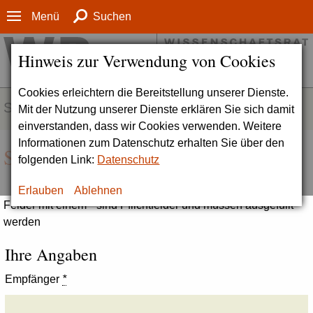
Menü
Suchen
Hinweis zur Verwendung von Cookies
Cookies erleichtern die Bereitstellung unserer Dienste.
SERVICE
Mit der Nutzung unserer Dienste erklären Sie sich damit
einverstanden, dass wir Cookies verwenden. Weitere
Informationen zum Datenschutz erhalten Sie über den
Seite empfehlen
folgenden Link:
Datenschutz
Erlauben
Ablehnen
Felder mit einem * sind Pflichtfelder und müssen ausgefüllt
werden
Ihre Angaben
Empfänger
*