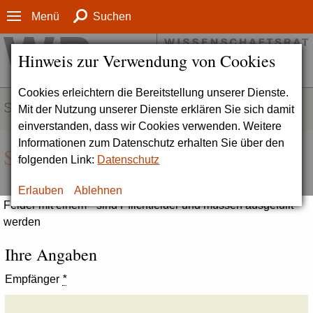
Menü
Suchen
Hinweis zur Verwendung von Cookies
Cookies erleichtern die Bereitstellung unserer Dienste.
SERVICE
Mit der Nutzung unserer Dienste erklären Sie sich damit
einverstanden, dass wir Cookies verwenden. Weitere
Informationen zum Datenschutz erhalten Sie über den
Seite empfehlen
folgenden Link:
Datenschutz
Erlauben
Ablehnen
Felder mit einem * sind Pflichtfelder und müssen ausgefüllt
werden
Ihre Angaben
Empfänger
*