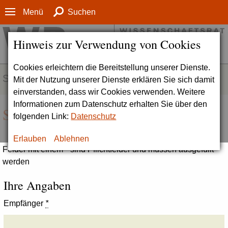
Menü
Suchen
Hinweis zur Verwendung von Cookies
Cookies erleichtern die Bereitstellung unserer Dienste.
SERVICE
Mit der Nutzung unserer Dienste erklären Sie sich damit
einverstanden, dass wir Cookies verwenden. Weitere
Informationen zum Datenschutz erhalten Sie über den
Seite empfehlen
folgenden Link:
Datenschutz
Erlauben
Ablehnen
Felder mit einem * sind Pflichtfelder und müssen ausgefüllt
werden
Ihre Angaben
Empfänger
*