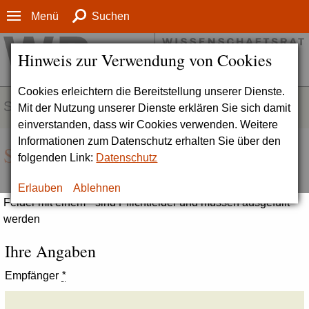
Menü
Suchen
Hinweis zur Verwendung von Cookies
Cookies erleichtern die Bereitstellung unserer Dienste.
SERVICE
Mit der Nutzung unserer Dienste erklären Sie sich damit
einverstanden, dass wir Cookies verwenden. Weitere
Informationen zum Datenschutz erhalten Sie über den
Seite empfehlen
folgenden Link:
Datenschutz
Erlauben
Ablehnen
Felder mit einem * sind Pflichtfelder und müssen ausgefüllt
werden
Ihre Angaben
Empfänger
*