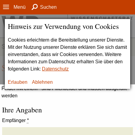
Menü
Suchen
Hinweis zur Verwendung von Cookies
Cookies erleichtern die Bereitstellung unserer Dienste.
SERVICE
Mit der Nutzung unserer Dienste erklären Sie sich damit
einverstanden, dass wir Cookies verwenden. Weitere
Informationen zum Datenschutz erhalten Sie über den
Seite empfehlen
folgenden Link:
Datenschutz
Erlauben
Ablehnen
Felder mit einem * sind Pflichtfelder und müssen ausgefüllt
werden
Ihre Angaben
Empfänger
*