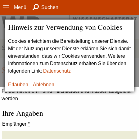
Menü
Suchen
Hinweis zur Verwendung von Cookies
Cookies erleichtern die Bereitstellung unserer Dienste.
SERVICE
Mit der Nutzung unserer Dienste erklären Sie sich damit
einverstanden, dass wir Cookies verwenden. Weitere
Informationen zum Datenschutz erhalten Sie über den
Seite empfehlen
folgenden Link:
Datenschutz
Erlauben
Ablehnen
Felder mit einem * sind Pflichtfelder und müssen ausgefüllt
werden
Ihre Angaben
Empfänger
*